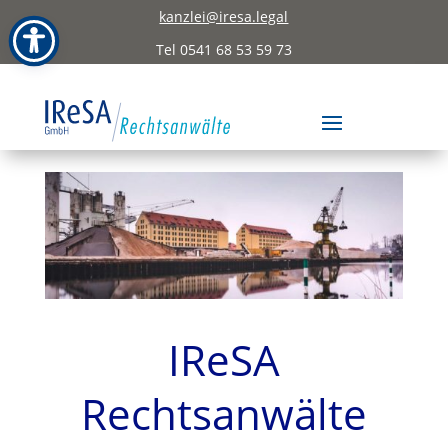
kanzlei@iresa.legal
Skip To Content
Tel 0541 68 53 59 73
IReSA
Rechtsanwälte